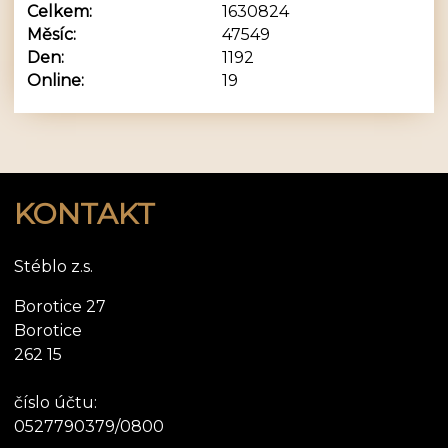
Celkem:
1630824
Měsíc:
47549
Den:
1192
Online:
19
KONTAKT
Stéblo z.s.
Borotice 27
Borotice
262 15
číslo účtu:
0527790379/0800