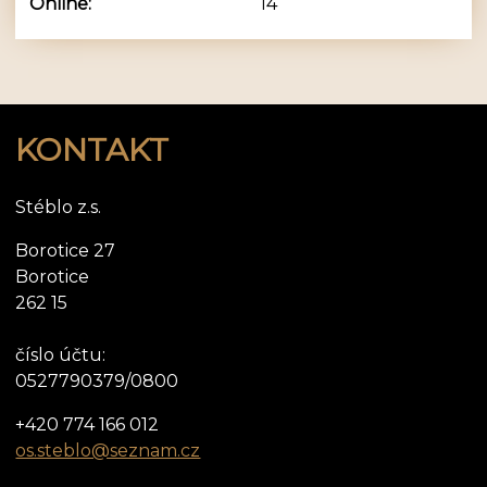
Online:
14
KONTAKT
Stéblo z.s.
Borotice 27
Borotice
262 15
číslo účtu:
0527790379/0800
+420 774 166 012
os.steblo@seznam.cz