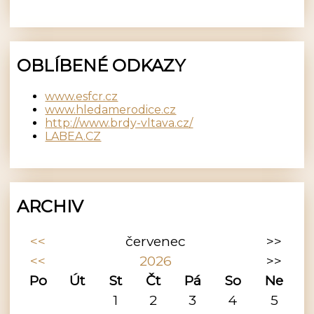
OBLÍBENÉ ODKAZY
www.esfcr.cz
www.hledamerodice.cz
http://www.brdy-vltava.cz/
LABEA.CZ
ARCHIV
<<
červenec
>>
<<
2026
>>
Po
Út
St
Čt
Pá
So
Ne
1
2
3
4
5