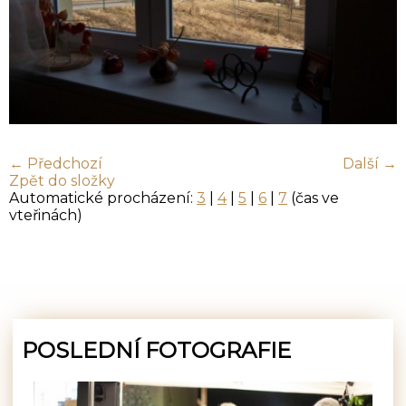
← Předchozí
Další →
Zpět do složky
Automatické procházení:
3
|
4
|
5
|
6
|
7
(čas ve
vteřinách)
POSLEDNÍ FOTOGRAFIE