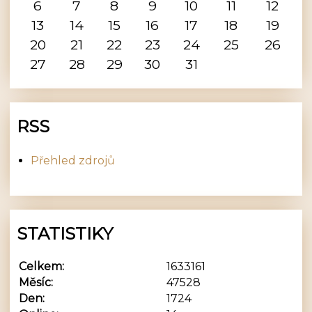
6
7
8
9
10
11
12
13
14
15
16
17
18
19
20
21
22
23
24
25
26
27
28
29
30
31
RSS
Přehled zdrojů
STATISTIKY
Celkem:
1633161
Měsíc:
47528
Den:
1724