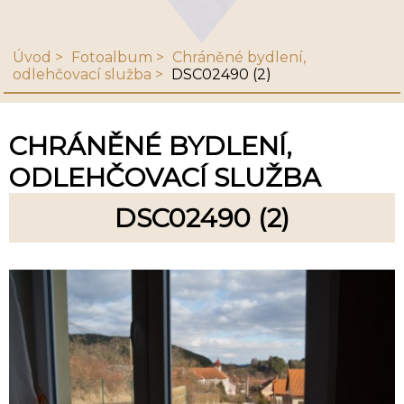
Úvod
Fotoalbum
Chráněné bydlení,
odlehčovací služba
DSC02490 (2)
CHRÁNĚNÉ BYDLENÍ,
ODLEHČOVACÍ SLUŽBA
DSC02490 (2)