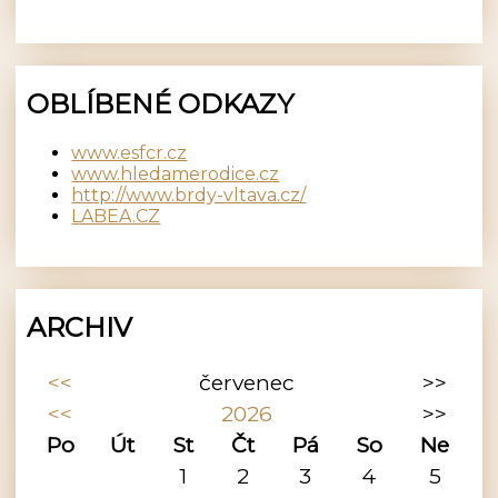
OBLÍBENÉ ODKAZY
www.esfcr.cz
www.hledamerodice.cz
http://www.brdy-vltava.cz/
LABEA.CZ
ARCHIV
<<
červenec
>>
<<
2026
>>
Po
Út
St
Čt
Pá
So
Ne
1
2
3
4
5