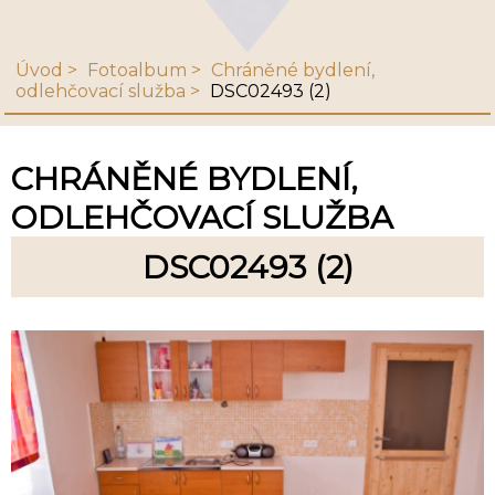
Úvod
Fotoalbum
Chráněné bydlení,
odlehčovací služba
DSC02493 (2)
CHRÁNĚNÉ BYDLENÍ,
ODLEHČOVACÍ SLUŽBA
DSC02493 (2)