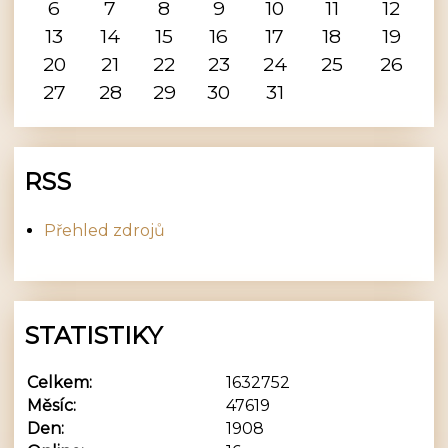
6
7
8
9
10
11
12
13
14
15
16
17
18
19
20
21
22
23
24
25
26
27
28
29
30
31
RSS
Přehled zdrojů
STATISTIKY
Celkem:
1632752
Měsíc:
47619
Den:
1908