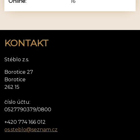
Online:
16
KONTAKT
Stéblo z.s.
Borotice 27
Borotice
262 15
číslo účtu:
0527790379/0800
+420 774 166 012
os.steblo@seznam.cz