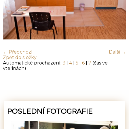
← Předchozí
Další →
Zpět do složky
Automatické procházení:
3
|
4
|
5
|
6
|
7
(čas ve
vteřinách)
POSLEDNÍ FOTOGRAFIE