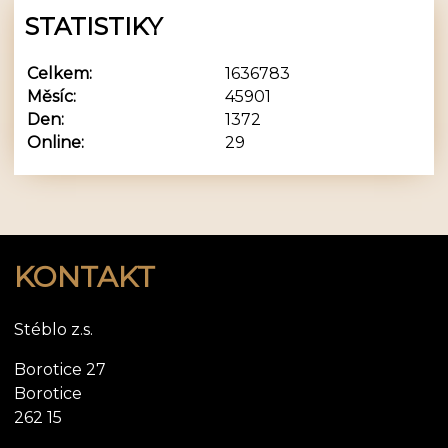
STATISTIKY
Celkem:
1636783
Měsíc:
45901
Den:
1372
Online:
29
KONTAKT
Stéblo z.s.
Borotice 27
Borotice
262 15