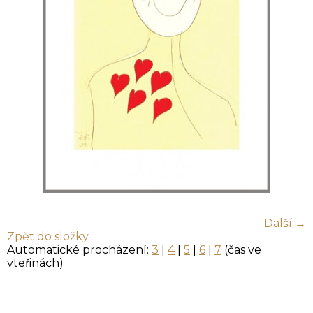
Další →
Zpět do složky
Automatické procházení:
3
|
4
|
5
|
6
|
7
(čas ve
vteřinách)