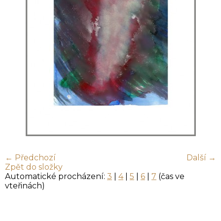
← Předchozí
Další →
Zpět do složky
Automatické procházení:
3
|
4
|
5
|
6
|
7
(čas ve
vteřinách)