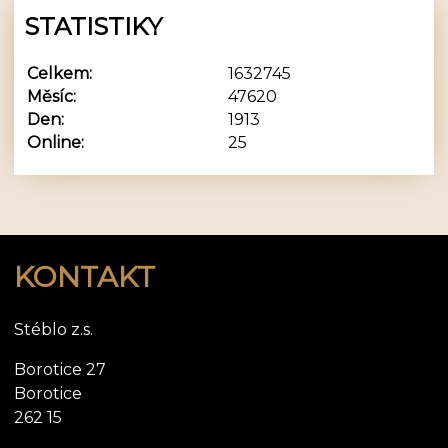
STATISTIKY
Celkem:
1632745
Měsíc:
47620
Den:
1913
Online:
25
KONTAKT
Stéblo z.s.
Borotice 27
Borotice
262 15