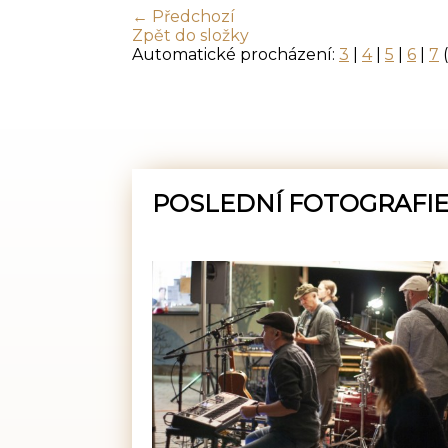
← Předchozí
Zpět do složky
Automatické procházení:
3
|
4
|
5
|
6
|
7
(
POSLEDNÍ FOTOGRAFI