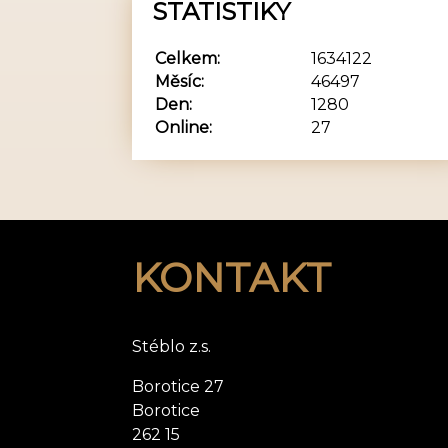
STATISTIKY
Celkem:
1634122
Měsíc:
46497
Den:
1280
Online:
27
KONTAKT
Stéblo z.s.
Borotice 27
Borotice
262 15