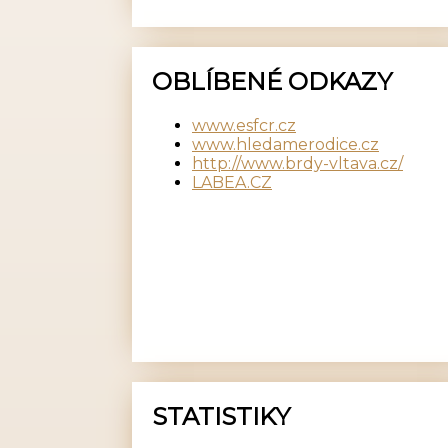
OBLÍBENÉ ODKAZY
www.esfcr.cz
www.hledamerodice.cz
http://www.brdy-vltava.cz/
LABEA.CZ
STATISTIKY