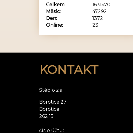
Celkem:
1631470
Měsíc:
47292
Den:
1372
Online:
23
KONTAKT
Stéblo z.s.
Borotice 27
Borotice
262 15
číslo účtu: