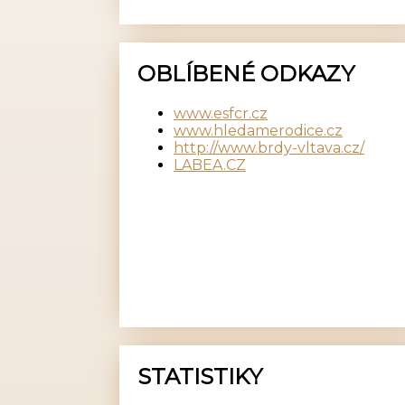
OBLÍBENÉ ODKAZY
www.esfcr.cz
www.hledamerodice.cz
http://www.brdy-vltava.cz/
LABEA.CZ
STATISTIKY