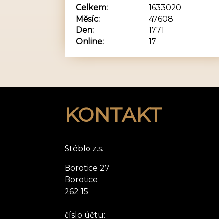
Celkem:
1633020
Měsíc:
47608
Den:
1771
Online:
17
KONTAKT
Stéblo z.s.
Borotice 27
Borotice
262 15
číslo účtu: