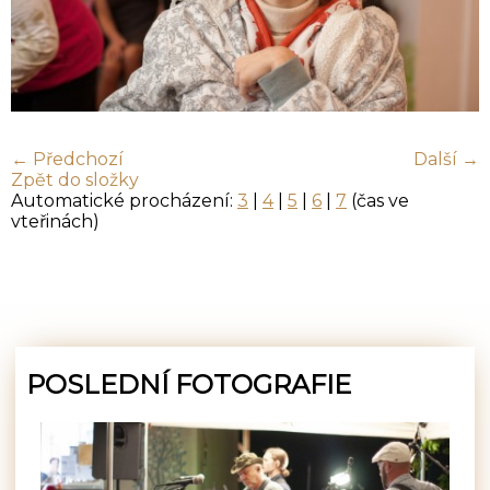
← Předchozí
Další →
Zpět do složky
Automatické procházení:
3
|
4
|
5
|
6
|
7
(čas ve
vteřinách)
POSLEDNÍ FOTOGRAFIE