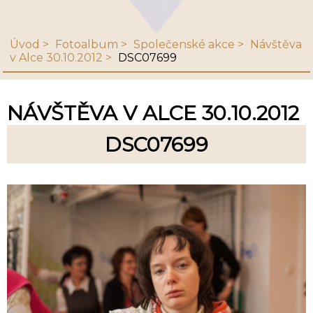
Úvod
Fotoalbum
Společenské akce
Návštěva
v Alce 30.10.2012
DSC07699
NÁVŠTĚVA V ALCE 30.10.2012
DSC07699