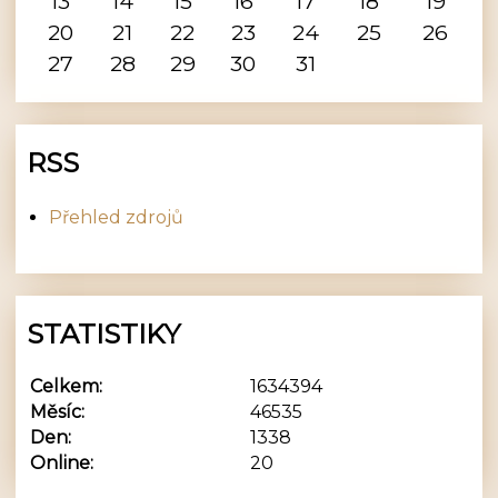
13
14
15
16
17
18
19
20
21
22
23
24
25
26
27
28
29
30
31
RSS
Přehled zdrojů
STATISTIKY
Celkem:
1634394
Měsíc:
46535
Den:
1338
Online:
20