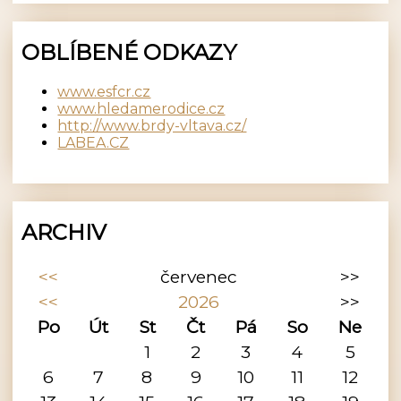
OBLÍBENÉ ODKAZY
www.esfcr.cz
www.hledamerodice.cz
http://www.brdy-vltava.cz/
LABEA.CZ
ARCHIV
<<
červenec
>>
<<
2026
>>
Po
Út
St
Čt
Pá
So
Ne
1
2
3
4
5
6
7
8
9
10
11
12