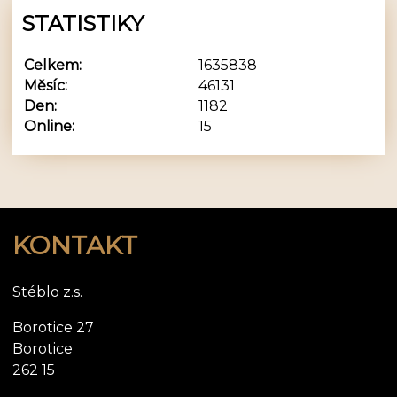
STATISTIKY
Celkem:
1635838
Měsíc:
46131
Den:
1182
Online:
15
KONTAKT
Stéblo z.s.
Borotice 27
Borotice
262 15