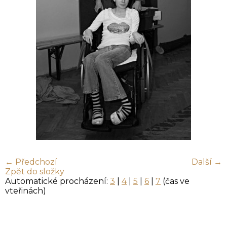
← Předchozí
Další →
Zpět do složky
Automatické procházení:
3
|
4
|
5
|
6
|
7
(čas ve
vteřinách)