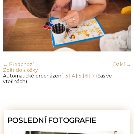
← Předchozí
Další →
Zpět do složky
Automatické procházení:
3
|
4
|
5
|
6
|
7
(čas ve
vteřinách)
POSLEDNÍ FOTOGRAFIE