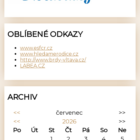
OBLÍBENÉ ODKAZY
www.esfcr.cz
www.hledamerodice.cz
http://www.brdy-vltava.cz/
LABEA.CZ
ARCHIV
<<
červenec
>>
<<
2026
>>
Po
Út
St
Čt
Pá
So
Ne
1
2
3
4
5