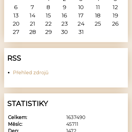
6
7
8
9
10
11
12
13
14
15
16
17
18
19
20
21
22
23
24
25
26
27
28
29
30
31
RSS
Přehled zdrojů
STATISTIKY
Celkem:
1637490
Měsíc:
45711
Den:
1472