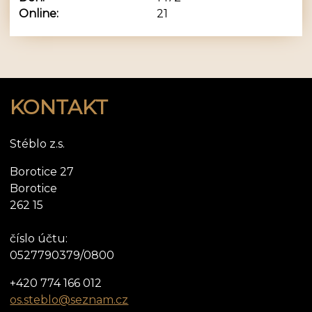
Online:
21
KONTAKT
Stéblo z.s.
Borotice 27
Borotice
262 15
číslo účtu:
0527790379/0800
+420 774 166 012
os.steblo@seznam.cz