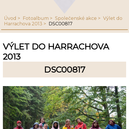
Úvod
Fotoalbum
Společenské akce
Výlet do
Harrachova 2013
DSC00817
VÝLET DO HARRACHOVA
2013
DSC00817