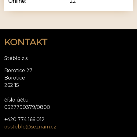
Online:
22
KONTAKT
Stéblo z.s.
Borotice 27
Borotice
262 15
číslo účtu:
0527790379/0800
+420 774 166 012
os.steblo@seznam.cz