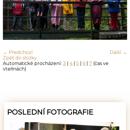
← Předchozí
Další →
Zpět do složky
Automatické procházení:
3
|
4
|
5
|
6
|
7
(čas ve
vteřinách)
POSLEDNÍ FOTOGRAFIE