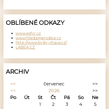
OBLÍBENÉ ODKAZY
www.esfcr.cz
www.hledamerodice.cz
http://www.brdy-vltava.cz/
LABEA.CZ
ARCHIV
<<
červenec
>>
<<
2026
>>
Po
Út
St
Čt
Pá
So
Ne
1
2
3
4
5