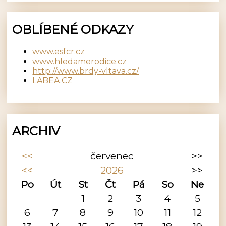
OBLÍBENÉ ODKAZY
www.esfcr.cz
www.hledamerodice.cz
http://www.brdy-vltava.cz/
LABEA.CZ
ARCHIV
<<
červenec
>>
<<
2026
>>
Po
Út
St
Čt
Pá
So
Ne
1
2
3
4
5
6
7
8
9
10
11
12