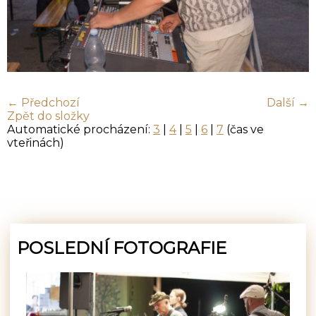
← Předchozí
Další →
Zpět do složky
Automatické procházení:
3
|
4
|
5
|
6
|
7
(čas ve
vteřinách)
POSLEDNÍ FOTOGRAFIE