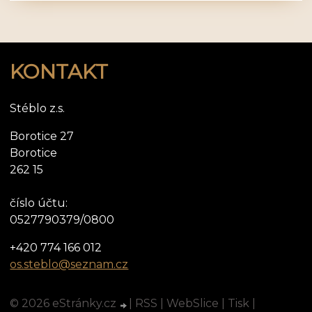
KONTAKT
Stéblo z.s.
Borotice 27
Borotice
262 15
číslo účtu:
0527790379/0800
+420 774 166 012
os.steblo@seznam.cz
© 2026 eStránky.cz
|
RSS
|
WebSlice
|
Tisk
|