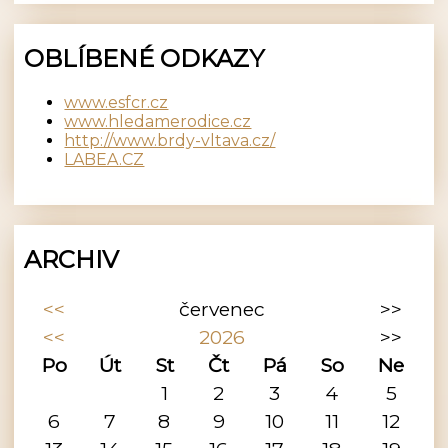
OBLÍBENÉ ODKAZY
www.esfcr.cz
www.hledamerodice.cz
http://www.brdy-vltava.cz/
LABEA.CZ
ARCHIV
<<
červenec
>>
<<
2026
>>
Po
Út
St
Čt
Pá
So
Ne
1
2
3
4
5
6
7
8
9
10
11
12