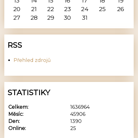
13
14
15
16
17
18
19
20
21
22
23
24
25
26
27
28
29
30
31
RSS
Přehled zdrojů
STATISTIKY
Celkem:
1636964
Měsíc:
45906
Den:
1390
Online:
25