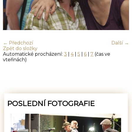
← Předchozí
Další →
Zpět do složky
Automatické procházení:
3
|
4
|
5
|
6
|
7
(čas ve
vteřinách)
POSLEDNÍ FOTOGRAFIE