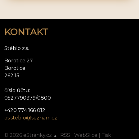
KONTAKT
Stéblo z.s.
Borotice 27
Borotice
262 15
číslo účtu:
0527790379/0800
+420 774 166 012
os.steblo@seznam.cz
© 2026 eStránky.cz
|
RSS
|
WebSlice
|
Tisk
|