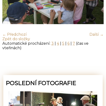
← Předchozí
Další →
Zpět do složky
Automatické procházení:
3
|
4
|
5
|
6
|
7
(čas ve
vteřinách)
POSLEDNÍ FOTOGRAFIE