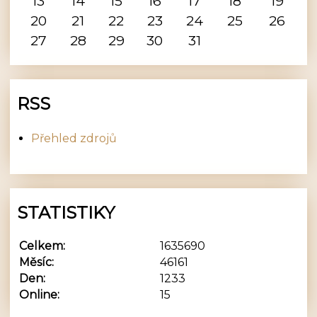
13
14
15
16
17
18
19
20
21
22
23
24
25
26
27
28
29
30
31
RSS
Přehled zdrojů
STATISTIKY
Celkem:
1635690
Měsíc:
46161
Den:
1233
Online:
15