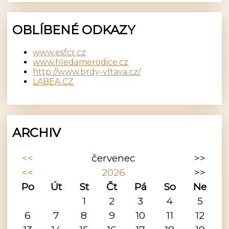
OBLÍBENÉ ODKAZY
www.esfcr.cz
www.hledamerodice.cz
http://www.brdy-vltava.cz/
LABEA.CZ
ARCHIV
<<
červenec
>>
<<
2026
>>
Po
Út
St
Čt
Pá
So
Ne
1
2
3
4
5
6
7
8
9
10
11
12