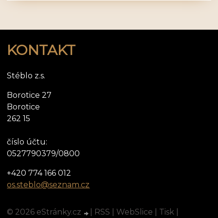
KONTAKT
Stéblo z.s.
Borotice 27
Borotice
262 15
číslo účtu:
0527790379/0800
+420 774 166 012
os.steblo@seznam.cz
© 2026 eStránky.cz
|
RSS
|
WebSlice
|
Tisk
|