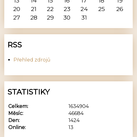
13
14
15
16
17
18
19
20
21
22
23
24
25
26
27
28
29
30
31
RSS
Přehled zdrojů
STATISTIKY
Celkem:
1634904
Měsíc:
46684
Den:
1424
Online:
13