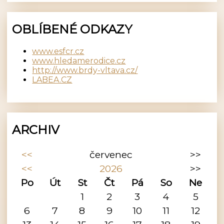
OBLÍBENÉ ODKAZY
www.esfcr.cz
www.hledamerodice.cz
http://www.brdy-vltava.cz/
LABEA.CZ
ARCHIV
<<
červenec
>>
<<
2026
>>
Po
Út
St
Čt
Pá
So
Ne
1
2
3
4
5
6
7
8
9
10
11
12