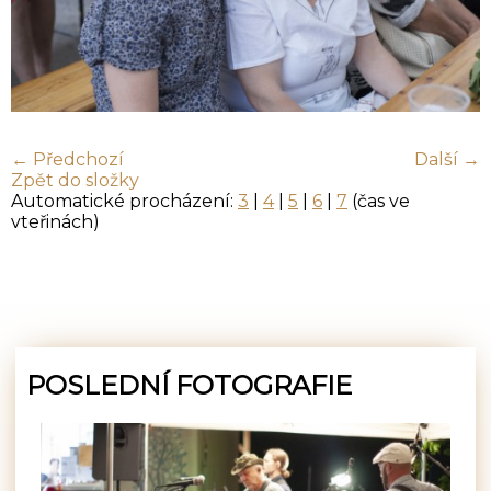
← Předchozí
Další →
Zpět do složky
Automatické procházení:
3
|
4
|
5
|
6
|
7
(čas ve
vteřinách)
POSLEDNÍ FOTOGRAFIE