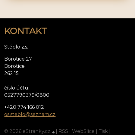
KONTAKT
Stéblo z.s.
Borotice 27
Borotice
262 15
číslo účtu:
0527790379/0800
+420 774 166 012
os.steblo@seznam.cz
© 2026 eStránky.cz
|
RSS
|
WebSlice
|
Tisk
|