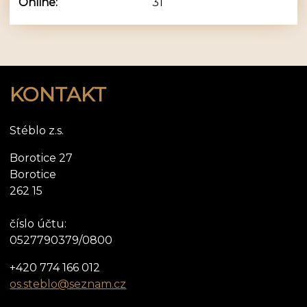
Online:
31
KONTAKT
Stéblo z.s.
Borotice 27
Borotice
262 15
číslo účtu:
0527790379/0800
+420 774 166 012
os.steblo@seznam.cz