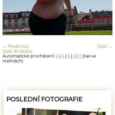
← Předchozí
Další →
Zpět do složky
Automatické procházení:
3
|
4
|
5
|
6
|
7
(čas ve
vteřinách)
POSLEDNÍ FOTOGRAFIE