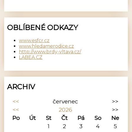
OBLÍBENÉ ODKAZY
www.esfcr.cz
www.hledamerodice.cz
http://www.brdy-vltava.cz/
LABEA.CZ
ARCHIV
<<
červenec
>>
<<
2026
>>
Po
Út
St
Čt
Pá
So
Ne
1
2
3
4
5