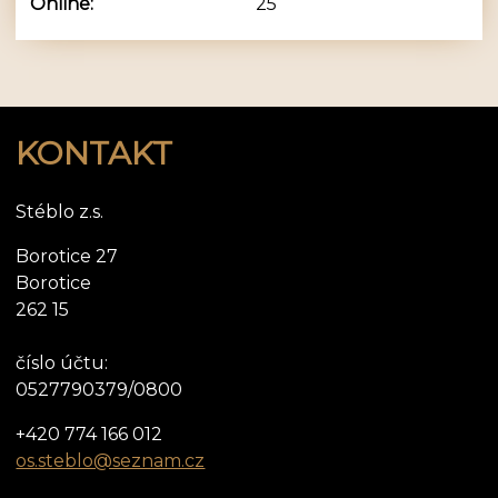
Online:
25
KONTAKT
Stéblo z.s.
Borotice 27
Borotice
262 15
číslo účtu:
0527790379/0800
+420 774 166 012
os.steblo@seznam.cz