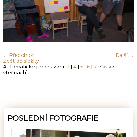
← Předchozí
Další →
Zpět do složky
Automatické procházení:
3
|
4
|
5
|
6
|
7
(čas ve
vteřinách)
POSLEDNÍ FOTOGRAFIE