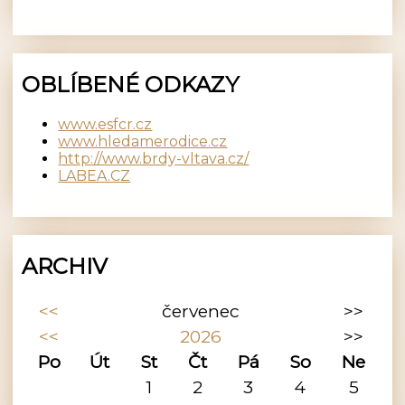
OBLÍBENÉ ODKAZY
www.esfcr.cz
www.hledamerodice.cz
http://www.brdy-vltava.cz/
LABEA.CZ
ARCHIV
<<
červenec
>>
<<
2026
>>
Po
Út
St
Čt
Pá
So
Ne
1
2
3
4
5