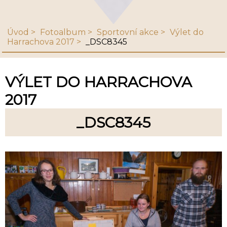
Úvod
Fotoalbum
Sportovní akce
Výlet do
Harrachova 2017
_DSC8345
VÝLET DO HARRACHOVA
2017
_DSC8345