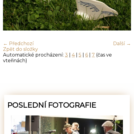
← Předchozí
Další →
Zpět do složky
Automatické procházení:
3
|
4
|
5
|
6
|
7
(čas ve
vteřinách)
POSLEDNÍ FOTOGRAFIE