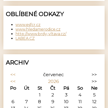
OBLÍBENÉ ODKAZY
www.esfcr.cz
www.hledamerodice.cz
http://www.brdy-vltava.cz/
LABEA.CZ
ARCHIV
<<
červenec
>>
<<
2026
>>
Po
Út
St
Čt
Pá
So
Ne
1
2
3
4
5
6
7
8
9
10
11
12