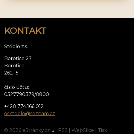
KONTAKT
Stéblo z.s.
Borotice 27
Borotice
262 15
číslo účtu:
0527790379/0800
+420 774 166 012
os.steblo@seznam.cz
© 2026 eStránky.cz
|
RSS
|
WebSlice
|
Tisk
|