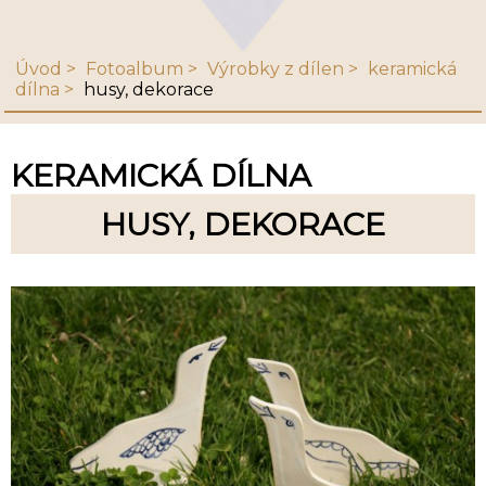
Úvod
Fotoalbum
Výrobky z dílen
keramická
dílna
husy, dekorace
KERAMICKÁ DÍLNA
HUSY, DEKORACE