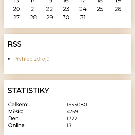
13
14
15
16
17
18
19
20
21
22
23
24
25
26
27
28
29
30
31
RSS
Přehled zdrojů
STATISTIKY
Celkem:
1633080
Měsíc:
47591
Den:
1722
Online:
13