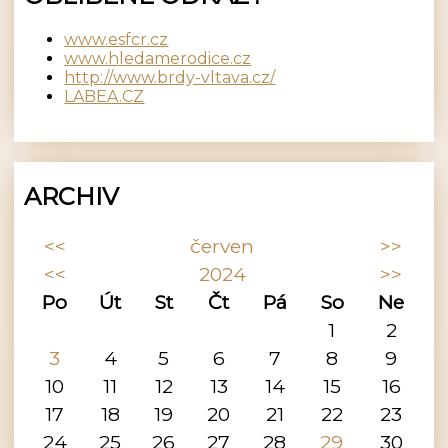
www.esfcr.cz
www.hledamerodice.cz
http://www.brdy-vltava.cz/
LABEA.CZ
ARCHIV
<<
červen
>>
<<
2024
>>
Po
Út
St
Čt
Pá
So
Ne
1
2
3
4
5
6
7
8
9
10
11
12
13
14
15
16
17
18
19
20
21
22
23
24
25
26
27
28
29
30