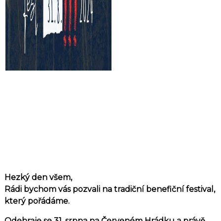
Hezký den všem,
Rádi bychom vás pozvali na tradiční benefiční festival,
který pořádáme.
Odehraje se 31. srpna na Červeném Hrádku a právě